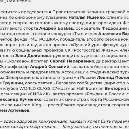
а „Ты в игре“».
еститель председателя Правительства Калининградской о
онка по синхронному плаванию
Наталья Ищенко
,
олимпийск
мастер спорта по горнолыжному спорту, вице-президент Ф
ративного спорта
Андрей Брабец
, основатель Федерации 
льница первого сезона конкурса «Ты в игре»
Анастасия Ба
ректор фонда «МЕТРОШКА», победитель второго сезона кон
через резинку, автор проекта «Лучший урок физкультуры»
азвитию социальных проектов СК «Росгосстрах Жизнь», чле
отности
Элли Долганова
, руководитель детского социальног
ы «Сколково», Ironman
Сергей Перервенко
, директор Цен
ШЭ, профессор
Андрей Сельский
, создатель благотворите
, основатель и председатель Ассоциации студенческих тур
ума Федерации спортивного туризма России
Леонид Посто
м Трукшин
,
сооснователь Бегового сообщества, директор 
и клубов WORLD CLASS, 27-кратная Half Ironman
Виктория 
ганизации «СИБАЙК», автор проекта «Рожден в России: с
ександр Кучменко
,
советник министра спорта Российск
 компании Iron King — российского производителя спорти
тем Артемьев
.
 — здесь здоровая конкуренция, каждый хочет быть первым
отметил Артем Артемьев. — Как участник, ты начинаешь ин