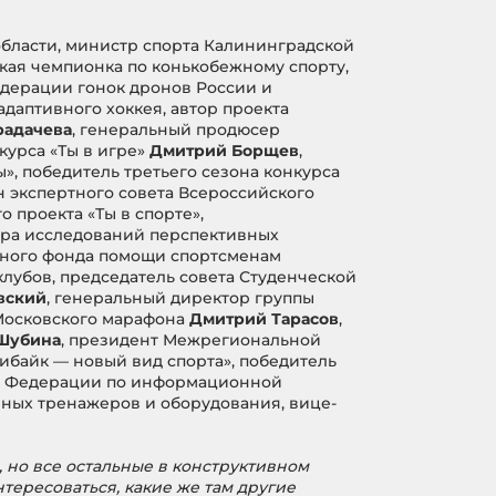
бласти, министр спорта Калининградской
ая чемпионка по конькобежному спорту,
едерации гонок дронов России и
адаптивного хоккея, автор проекта
радачева
, генеральный продюсер
курса «Ты в игре»
Дмитрий Борщев
,
, победитель третьего сезона конкурса
н экспертного совета Всероссийского
о проекта «Ты в спорте»,
тра исследований перспективных
льного фонда помощи спортсменам
клубов, председатель совета Студенческой
вский
, генеральный директор группы
Московского марафона
Дмитрий Тарасов
,
Шубина
, президент Межрегиональной
ибайк — новый вид спорта», победитель
ой Федерации по информационной
вных тренажеров и оборудования, вице-
, но все остальные в конструктивном
тересоваться, какие же там другие