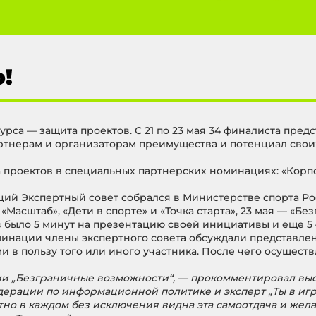
!
рса — защита проектов. С 21 по 23 мая 34 финалиста
предс
ртнерам и организаторам преимущества и потенциал свои
а проектов в специальных партнерских номинациях: «Корп
ий Экспертный совет собрался в Министерстве спорта Р
Масштаб», «Дети в спорте» и «Точка старта», 23 мая
—
«Без
в было 5 минут на презентацию своей инициативы и еще 5
минации члены экспертного совета обсуждали представле
в пользу того или иного участника. После чего осущест
ции „Безграничные возможности“, — прокомментировал вы
ерации по информационной политике и эксперт „Ты в игре“
ютно в каждом без исключения видна эта самоотдача и жела