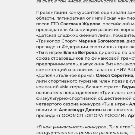
за счет, в том числе, возможностей конкурс
Презентации конкурсантов оценивали зам
области, пятикратная олимпийская чемпи
посол ГТО
Светлана Журова
, российский 
председатель Ассоциации развития корпо
«Детская следж-хоккейная лига», победите
«Триколор Спорт»
Марина Богомолова
, ди
президент Федерации спортивных прыжков 
«Ты в игре»
Елена Ветрова
, директор по р
союза страховщиков по финансовой грам
предприниматель, выпускник бизнес-школ
компетенций и развития талантов НИУ В
«Дополнительное время»
Олеся Серегина
лиги спортивного туризма, член президи
компаний «Мантера», бизнес-стратег
Вади
основатель подразделения «Триатлон» сет
физкультурно-спортивной общественной ор
четвертого сезона конкурса «Ты в игре»
Ал
политике
Александр Дюпин
и основатель
президент ОООМСП «ОПОРА РОССИИ»
Ар
«В чем уникальность конкурса „Ты в игре“
сотрудничестве стремятся развиваться, — 