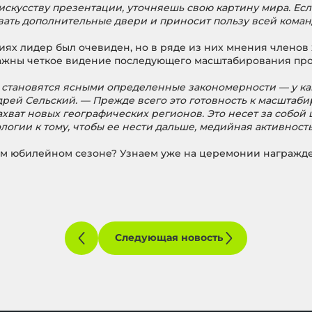
искусству презентации, уточняешь свою картину мира. Есл
вать дополнительные двери и приносит пользу всей коман
иях лидер был очевиден, но в ряде из них мнения членов
жны четкое видение последующего масштабирования прое
“ становятся ясными определенные закономерности — у ка
ей Сельский. — Прежде всего это готовность к масштаби
хват новых географических регионов. Это несет за собой 
логии к тому, чтобы ее нести дальше, медийная активность
том юбилейном сезоне? Узнаем уже на церемонии награжд
Следующая новость