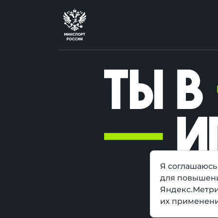
Я соглашаюсь 
для повышени
Яндекс.Метрик
их применени
Ты в игр
пр