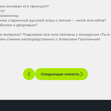
чем основан его принцип?
го?
резиночку
ании старинной русской игры с мячом — килА или кИла?
тболом и дворовым?
и вопросы? Подсказка: все они связаны с конкурсом «Ты в и
йн-съемки непосредственно с Алексеем Гасилиным!
Следующая новость