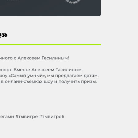
е»
много с
Алексеем Гасилиным
!
спорт. Вместе Алексеем Гасилиным,
оу «Самый умный», мы предлагаем детям,
 в онлайн-съемках шоу и получить призы.
тегами
#тывигре
#тывигре6